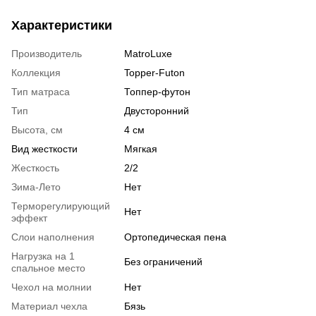
Характеристики
Производитель
MatroLuxe
Коллекция
Topper-Futon
Тип матраса
Топпер-футон
Тип
Двусторонний
Высота, см
4 см
Вид жесткости
Мягкая
Жесткость
2/2
Зима-Лето
Нет
Терморегулирующий
Нет
эффект
Слои наполнения
Ортопедическая пена
Нагрузка на 1
Без ограничений
спальное место
Чехол на молнии
Нет
Материал чехла
Бязь