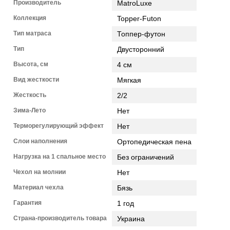
Производитель
MatroLuxe
Коллекция
Topper-Futon
Тип матраса
Топпер-футон
Тип
Двусторонний
Высота, см
4 см
Вид жесткости
Мягкая
Жесткость
2/2
Зима-Лето
Нет
Терморегулирующий эффект
Нет
Слои наполнения
Ортопедическая пена
Нагрузка на 1 спальное место
Без ограничений
Чехол на молнии
Нет
Материал чехла
Бязь
Гарантия
1 год
Страна-производитель товара
Украина