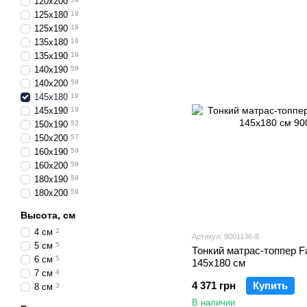
120х200
125х180
19
125х190
19
135х180
19
135х190
19
140х190
59
140х200
59
145х180
19
145х190
19
150х190
52
150х200
57
160х190
59
160х200
59
180х190
59
180х200
59
Высота, см
4 см
2
Артикул: 9001136-8
5 см
5
Тонкий матрас-топпер Fa
6 см
5
145х180 см
7 см
4
4 371 грн
Купить
8 см
3
В наличии