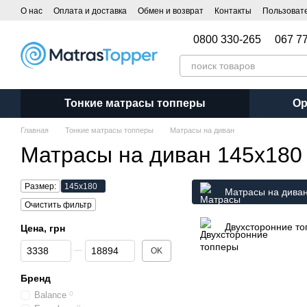
Перейти к основному контенту
О нас
Оплата и доставка
Обмен и возврат
Контакты
Пользоват
Отзывы о магазине
Блог
ПУБЛИЧНЫЙ ДОГОВОР (ОФЕРТА) на заказ
0800 330-265
067 7
Тонкие матрасы топперы
Ор
Главная
Тонкие матрасы топперы
Матрасы на диван
Матрасы на диван 145х180
Размер:
145х180
Матрасы на дива
Очистить фильтр
Двухсторонние т
Цена, грн
От Цена, грн
До Цена, грн
OK
Бренд
Balance
0