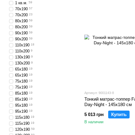
1 кв.м.
59
70х190
57
70х200
23
80х190
59
80х200
59
90х190
59
90х200
59
110х190
18
110х200
9
130х190
9
130х200
9
65х180
19
65х190
19
75х180
19
75х190
19
85х180
19
Артикул: 9001143-8
Тонкий матрас-топпер Fa
85х190
19
Day-Night - 145х180 см
95х180
19
95х190
19
5 013 грн
Купить
115х180
19
В наличии
115х190
19
120х190
59
59