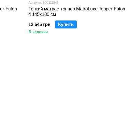
Артикул: 9001119-8
er-Futon
Тонкий матрас-топпер MatroLuxe Topper-Futon
4 145x180 см
12 545 грн
Купить
В наличии