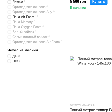
5 566 грн
Купить
Латекс
1
Ортопедическая пена
0
В наличии
Ортопедическая пена Airy
0
Пена Air Foam
14
Пена Memory
0
Пена Oxygen Foam
0
Белый войлок
0
Серый плотный войлок
0
Ортопедическая пена Air Foam
0
Чехол на молнии
Да
16
Нет
3
Артикул: 9001146-8
Тонкий матрас-топпер Fa