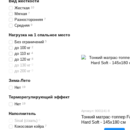
Вид жесткости
Жесткая
10
Мягкая
7
Разносторонняя
7
Средняя
9
Нагрузка на 1 спальное место
Без ограничений
5
до 100 кг
2
до 110 кг
4
до 120 кг
8
до 130 кг
0
до 200 кг
0
Зима-Лето
Нет
19
Терморегулирующий эффект
Нет
19
Артикул: 9001141-8
Наполнитель
Тонкий матрас-топпер Fa
Sisal (сізаль)
0
Hard Soft - 145х180 см
Кокосовая койра
7