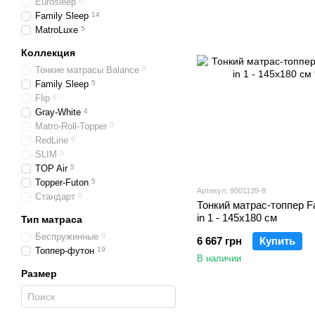
Eurosleep
0
Family Sleep
14
MatroLuxe
5
Коллекция
Тонкие матрасы Balance
0
Family Sleep
5
Flip
0
Gray-White
4
Matro-Roll-Topper
0
RedLine
0
SLIM
0
TOP Air
5
Topper-Futon
5
Артикул: 9001139-8
Стандарт
0
Тонкий матрас-топпер Fa
in 1 - 145х180 см
Тип матраса
Беспружинные
0
6 667 грн
Купить
Топпер-футон
19
В наличии
Размер