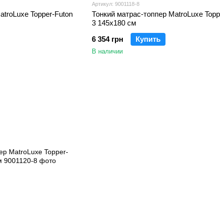
Артикул: 9001118-8
atroLuxe Topper-Futon
Тонкий матрас-топпер MatroLuxe Topp
3 145x180 см
6 354 грн
Купить
В наличии