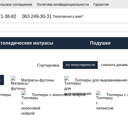
ельское соглашение
Политика конфиденциальности
Гарантия
, куплю-продажу и доставку товаров
71-38-82
063 249-30-31
Перезвонить вам?
топедические матрасы
Подушки
по популярности
сначала дешев
Сортировка:
н
Матрасы-футоны
Топперы для выравнивания
опперы
Топперы с кокосовой койрой
Топперы с 