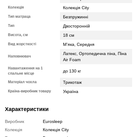
Колекція
Колекція City
Тип матраца
Безпружинні
Тип
Двосторонній
Висота, см
18 см
Вид жорсткості
М'яка, Середня
Латекс, Ортопедична піна, Піна
Наповнювач
Air Foam
Навантаження на 1
до 130 кг
спальне місце
Матеріал чохла
Трикотаж
Країна-виробник товару
Україна
Характеристики
Виробник
Eurosleep
Колекція
Колекція City