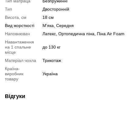
Тип матраца
Безпружинні
Тип
Двосторонній
Висота, см
18 см
Вид жорсткості
М'яка, Середня
Наповнювач
Латекс, Ортопедична піна, Піна Air Foam
Навантаження
на 1 спальне
до 130 кг
місце
Матеріал чохла
Трикотаж
Країна-
виробник
Україна
товару
Відгуки