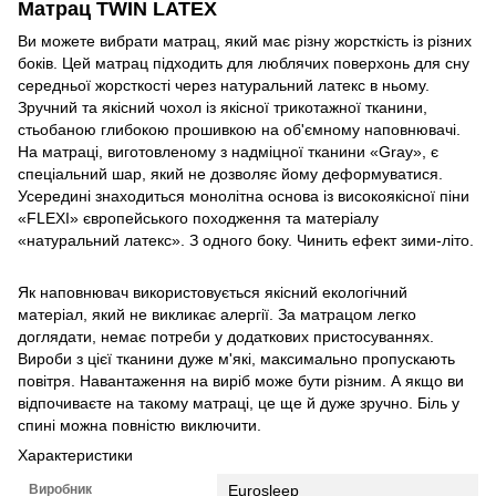
Матрац ТWIN LATEX
Ви можете вибрати матрац, який має різну жорсткість із різних
боків. Цей матрац підходить для люблячих поверхонь для сну
середньої жорсткості через натуральний латекс в ньому.
Зручний та якісний чохол із якісної трикотажної тканини,
стьобаною глибокою прошивкою на об'ємному наповнювачі.
На матраці, виготовленому з надміцної тканини «Gray», є
спеціальний шар, який не дозволяє йому деформуватися.
Усередині знаходиться монолітна основа із високоякісної піни
«FLEXI» європейського походження та матеріалу
«натуральний латекс». З одного боку. Чинить ефект зими-літо.
Як наповнювач використовується якісний екологічний
матеріал, який не викликає алергії. За матрацом легко
доглядати, немає потреби у додаткових пристосуваннях.
Вироби з цієї тканини дуже м'які, максимально пропускають
повітря. Навантаження на виріб може бути різним. А якщо ви
відпочиваєте на такому матраці, це ще й дуже зручно. Біль у
спині можна повністю виключити.
Характеристики
Виробник
Eurosleep