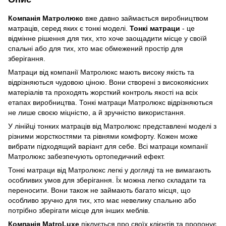
Компанія Матролюкс
вже давно займається виробництвом
матраців, серед яких є тонкі моделі.
Тонкі матраци
- це
відмінне рішення для тих, хто хоче заощадити місце у своїй
спальні або для тих, хто має обмежений простір для
зберігання.
Матраци від компанії Матролюкс мають високу якість та
відрізняються чудовою ціною. Вони створені з високоякісних
матеріалів та проходять жорсткий контроль якості на всіх
етапах виробництва. Тонкі матраци Матролюкс відрізняються
не лише своєю міцністю, а й зручністю використання.
У лінійці тонких матраців від Матролюкс представлені моделі з
різними жорсткостями та рівнями комфорту. Кожен може
вибрати підходящий варіант для себе. Всі матраци компанії
Матролюкс забезпечують ортопедичний ефект.
Тонкі матраци від Матролюкс легкі у догляді та не вимагають
особливих умов для зберігання. Їх можна легко складати та
переносити. Вони також не займають багато місця, що
особливо зручно для тих, хто має невелику спальню або
потрібно зберігати місце для інших меблів.
Компанія MatroLuxe
піклується про своїх клієнтів та пропонує