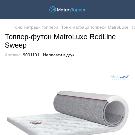
Тонкі матраци топпери
Тонкі матраци топпери MatroLuxe
Т
Топпер-футон MatroLuxe RedLine
Sweep
Артикул:
9001101
Написати відгук