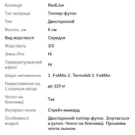
Колекція
RedLine
Тип матраца
Топпер-футон
Тип
Двосторонній
Висота, см
6 см
Вид жорсткості
Середня
Жорсткість
3/3
Зима-Літо
Ні
Терморегулюючий
Ні
ефект
Шари наповнення
1. FeltMix 2. Termofelt 3. FeltMix
Навантаження на
до 110 кг
1 спальне місце
Чохол на
Так
блискавці
Матеріал чохла
Стрейч-жаккард
Особливості
Двосторонній топпер-футон. Згортається
моделі
в рулон. Чохол на блискавці. Прошивка
чохла льоном.