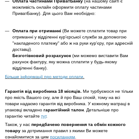
Оплата частинами ПриватБанку
(на нашому сайті є
можливість онлайн оформити оплату частинами
ПриватБанку). Для цього Вам необхідно:
Оплата при отриманні
(Ви можете сплатити товар при
отриманні у відділенні кур'єрської служби за допомогою
"накладеного платежу" або ж на руки кур'єру, при адресній
доставці).
Безготівковий розрахунок
(ми можемо виставити Вам
рахунок фактуру, яку можна сплатити у будь-якому
відділенні банку).
Більше інформації про методи оплати
.
Гарантія від виробника 18 місяців.
Ми турбуємося не тільки
про якість Вашого сну, але й про Ваш спокій, тому на всі
товари надаємо гарантія від виробника. У кожному матраці в
упаковці вкладено
гарантійний талон
. Детальніше про
гарантію читайте
тут
.
Також, у нас
передбачено повернення та обмін кожного
товару
за дотримання правил з якими Ви можете
ознайомитися за цим
посиланням
.