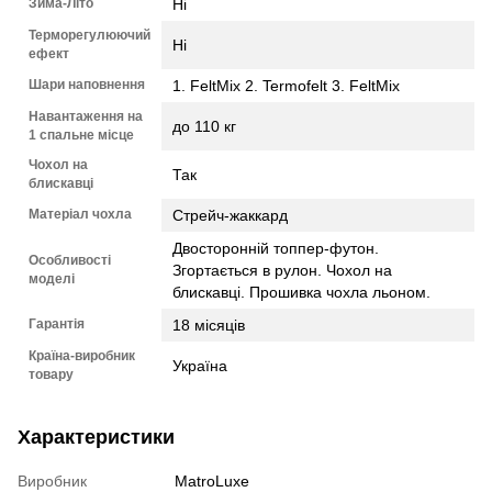
Зима-Літо
Ні
Терморегулюючий
Ні
ефект
Шари наповнення
1. FeltMix 2. Termofelt 3. FeltMix
Навантаження на
до 110 кг
1 спальне місце
Чохол на
Так
блискавці
Матеріал чохла
Стрейч-жаккард
Двосторонній топпер-футон.
Особливості
Згортається в рулон. Чохол на
моделі
блискавці. Прошивка чохла льоном.
Гарантія
18 місяців
Країна-виробник
Україна
товару
Характеристики
Виробник
MatroLuxe