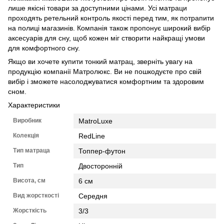
лише якісні товари за доступними цінами. Усі матраци
проходять ретельний контроль якості перед тим, як потрапити
на полиці магазинів. Компанія також пропонує широкий вибір
аксесуарів для сну, щоб кожен міг створити найкращі умови
для комфортного сну.
Якщо ви хочете купити тонкий матрац, зверніть увагу на
продукцію компанії Матролюкс. Ви не пошкодуєте про свій
вибір і зможете насолоджуватися комфортним та здоровим
сном.
Характеристики
Виробник
MatroLuxe
Колекція
RedLine
Тип матраца
Топпер-футон
Тип
Двосторонній
Висота, см
6 см
Вид жорсткості
Середня
Жорсткість
3/3